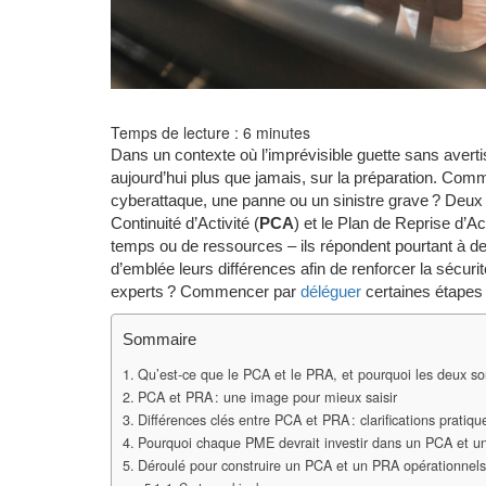
Temps de lecture :
6
minutes
Dans un contexte où l’imprévisible guette sans avert
aujourd’hui plus que jamais, sur la préparation. Comm
cyberattaque, une panne ou un sinistre grave ? Deux pi
Continuité d’Activité (
PCA
) et le Plan de Reprise d’Act
temps ou de ressources – ils répondent pourtant à des b
d’emblée leurs différences afin de renforcer la sécur
experts ? Commencer par
déléguer
certaines étapes 
Sommaire
Qu’est-ce que le PCA et le PRA, et pourquoi les deux so
PCA et PRA : une image pour mieux saisir
Différences clés entre PCA et PRA : clarifications pratiqu
Pourquoi chaque PME devrait investir dans un PCA et 
Déroulé pour construire un PCA et un PRA opérationnels