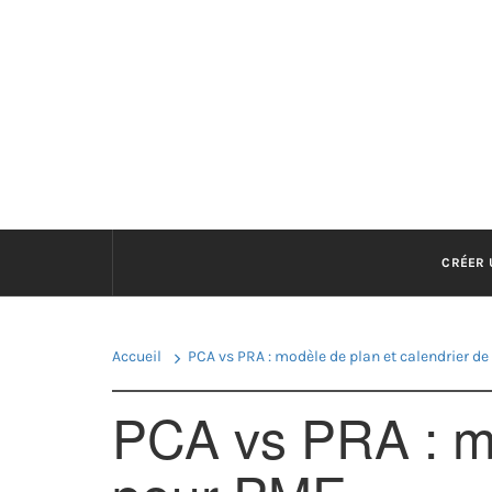
Passer
au
OUVR
contenu
CRÉER 
Accueil
PCA vs PRA : modèle de plan et calendrier de
PCA vs PRA : mo