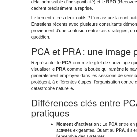
délai admissible d’indisponibilité) et le
RPO
(Recovery
cadrent précisément la reprise.
Le lien entre ces deux outils ? L’un assure la continuit
Entretiens récents avec plusieurs consultants démont
proviennent d’une confusion entre ces stratégies, ou
quotidien.
PCA et PRA : une image p
Représenter le
PCA
comme le gilet de sauvetage qui m
visualiser le
PRA
comme la bouée qui ramène le navi
généralement employée dans les sessions de sensibil
protègent, à différentes étapes, l’organisation contre
catastrophe naturelle.
Différences clés entre PCA
pratiques
Moment d’activation :
Le
PCA
entre en j
activités exigeantes. Quant au
PRA
, il s
l’ensemble des systèmes.