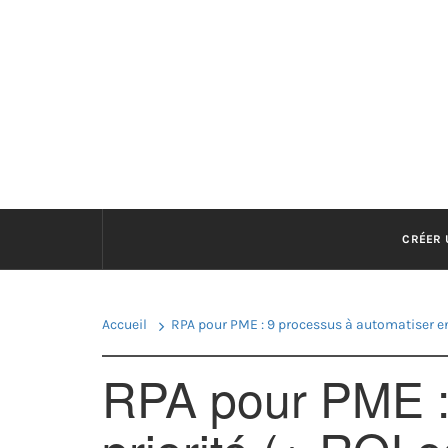
Passer
au
OUVR
contenu
CRÉER 
Accueil
RPA pour PME : 9 processus à automatiser en 
RPA pour PME :