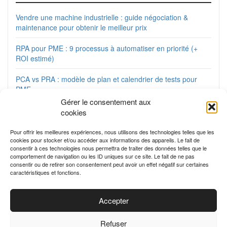
Vendre une machine industrielle : guide négociation &
maintenance pour obtenir le meilleur prix
RPA pour PME : 9 processus à automatiser en priorité (+
ROI estimé)
PCA vs PRA : modèle de plan et calendrier de tests pour
PME
Gérer le consentement aux
Google My Business : le guide complet pour créer et
cookies
optimiser votre fiche d’entreprise locale
Pour offrir les meilleures expériences, nous utilisons des technologies telles que les
Matrice de compétences : modèle prêt à l’emploi + guide
cookies pour stocker et/ou accéder aux informations des appareils. Le fait de
consentir à ces technologies nous permettra de traiter des données telles que le
GPEC pour PME
comportement de navigation ou les ID uniques sur ce site. Le fait de ne pas
consentir ou de retirer son consentement peut avoir un effet négatif sur certaines
caractéristiques et fonctions.
Accepter
Refuser