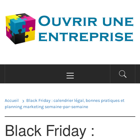
Passer
au
OUVRIR UNE
contenu
ENTREPRISE
Conseils pour la création d'entreprise
Menu
principal
Accueil
Black Friday : calendrier légal, bonnes pratiques et
planning marketing semaine-par-semaine
Black Friday :