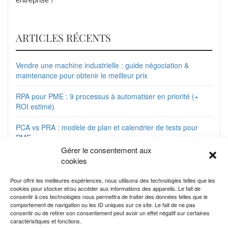
ARTICLES RÉCENTS
Vendre une machine industrielle : guide négociation &
maintenance pour obtenir le meilleur prix
RPA pour PME : 9 processus à automatiser en priorité (+
ROI estimé)
PCA vs PRA : modèle de plan et calendrier de tests pour
PME
Gérer le consentement aux
Google My Business : le guide complet pour créer et
cookies
optimiser votre fiche d’entreprise locale
Pour offrir les meilleures expériences, nous utilisons des technologies telles que les
cookies pour stocker et/ou accéder aux informations des appareils. Le fait de
Matrice de compétences : modèle prêt à l’emploi + guide
consentir à ces technologies nous permettra de traiter des données telles que le
GPEC pour PME
comportement de navigation ou les ID uniques sur ce site. Le fait de ne pas
consentir ou de retirer son consentement peut avoir un effet négatif sur certaines
caractéristiques et fonctions.